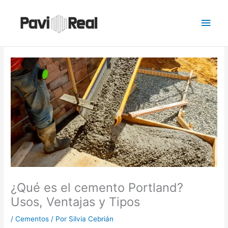
Ir
Men
al
contenido
princ
¿Qué es el cemento Portland?
Usos, Ventajas y Tipos
/
Cementos
/ Por
Silvia Cebrián