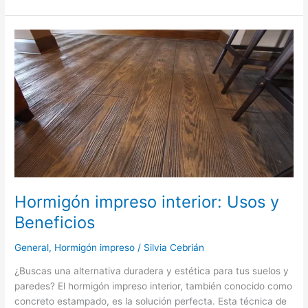
Hormigón
impreso
interior:
Usos
y
Beneficios
Hormigón impreso interior: Usos y
Beneficios
General
,
Hormigón impreso
/
Silvia Cebrián
¿Buscas una alternativa duradera y estética para tus suelos y
paredes? El hormigón impreso interior, también conocido como
concreto estampado, es la solución perfecta. Esta técnica de