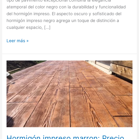
tipo de pavimento excepcional combina la elegancia
su
atemporal del color negro con la durabilidad y funcionalidad
pavimento
del hormigón impreso. El aspecto oscuro y sofisticado del
hormigón impreso negro agrega un toque de distinción a
cualquier espacio, […]
Leer más »
Hormigón
impreso
marron:
Precio,
Usos
y
Ventajas
Hormigón impreso marron: Precio,