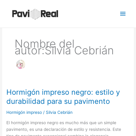
Ir
Men
al
contenido
princ
Nombre del
autor:Silvia Cebrián
Hormigón impreso negro: estilo y
Hormigón
impreso
durabilidad para su pavimento
negro:
estilo
Hormigón impreso
/
Silvia Cebrián
y
El hormigón impreso negro es mucho más que un simple
durabilidad
pavimento, es una declaración de estilo y resistencia. Este
para