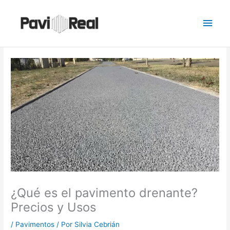
Ir
Men
al
contenido
princ
¿Qué es el pavimento drenante?
Precios y Usos
/
Pavimentos
/ Por
Silvia Cebrián