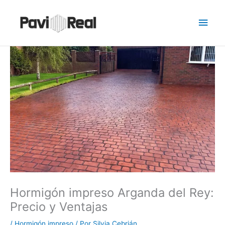
Ir
Men
al
contenido
princ
Hormigón impreso Arganda del Rey:
Precio y Ventajas
/
Hormigón impreso
/ Por
Silvia Cebrián