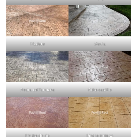
Madera
Manta
Piedra californiana
Pidra castillo
Piedra de rio
Piedra inglesa