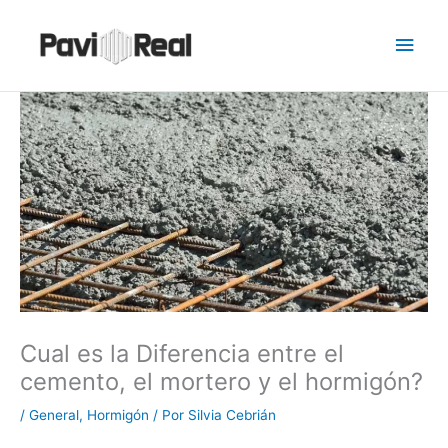
Ir
Men
al
contenido
princ
Cual es la Diferencia entre el
cemento, el mortero y el hormigón?
/
General
,
Hormigón
/ Por
Silvia Cebrián